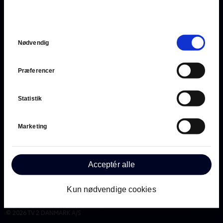
hvordan TV 2 behandler dine oplysninger i
TV 2s privatlivspolitik
.
Samtykkevalg
Nødvendig
Præferencer
Statistik
Har du brug for hjælp?
Marketing
Ring på 89 88 12 12
Gå til kundeservice
Acceptér alle
Kun nødvendige cookies
Privatlivspolitik
•
Cookie-indstillinger
©
2026
TV 2 DANMARK A/S