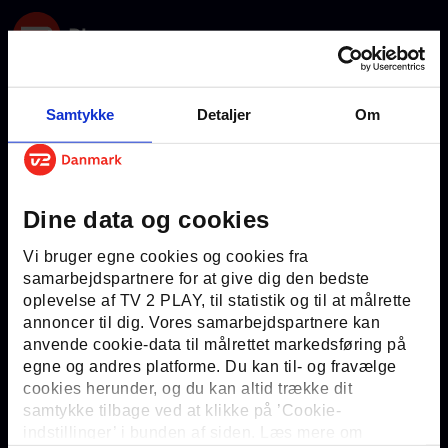
Samtykke
Detaljer
Om
Dine data og cookies
Vi bruger egne cookies og cookies fra
samarbejdspartnere for at give dig den bedste
Ups… der er sket en uventet
oplevelse af TV 2 PLAY, til statistik og til at målrette
fejl
annoncer til dig. Vores samarbejdspartnere kan
Prøv igen om lidt eller kontakt venligst kundeservice.
anvende cookie-data til målrettet markedsføring på
egne og andres platforme. Du kan til- og fravælge
cookies herunder, og du kan altid trække dit
samtykke tilbage ved at klikke på ’Cookie-
Gå til forside
indstillinger’ i bunden af siden. Læs mere om