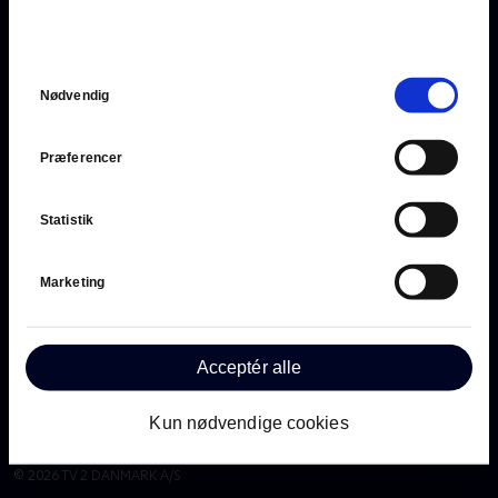
hvordan TV 2 behandler dine oplysninger i
TV 2s privatlivspolitik
.
Samtykkevalg
Nødvendig
Præferencer
Statistik
Har du brug for hjælp?
Marketing
Ring på 89 88 12 12
Gå til kundeservice
Acceptér alle
Kun nødvendige cookies
Privatlivspolitik
•
Cookie-indstillinger
©
2026
TV 2 DANMARK A/S