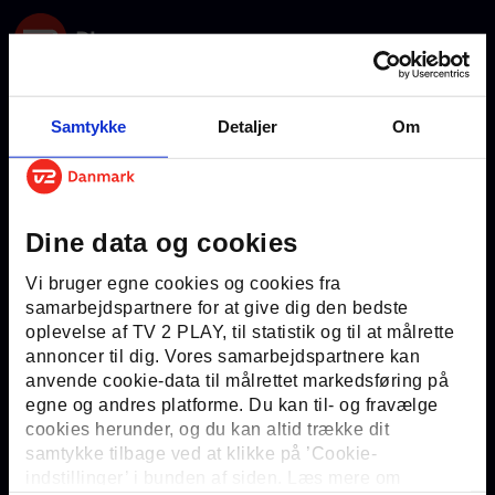
Samtykke
Detaljer
Om
Dine data og cookies
Vi bruger egne cookies og cookies fra
samarbejdspartnere for at give dig den bedste
Ups… der er sket en uventet
oplevelse af TV 2 PLAY, til statistik og til at målrette
fejl
annoncer til dig. Vores samarbejdspartnere kan
Prøv igen om lidt eller kontakt venligst kundeservice.
anvende cookie-data til målrettet markedsføring på
egne og andres platforme. Du kan til- og fravælge
cookies herunder, og du kan altid trække dit
samtykke tilbage ved at klikke på ’Cookie-
Gå til forside
indstillinger’ i bunden af siden. Læs mere om